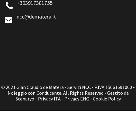
+393917381755
ncc@dematera.it
© 2021 Gian Claudio de Matera - Servizi NCC - P.IVA 15061691000 -
Noleggio con Conducente. All Rights Reserved - Gestito da
Scenaryo
-
Privacy ITA
-
Privacy ENG
-
Cookie Policy
Contattami telefonicamente al
391 738 1755