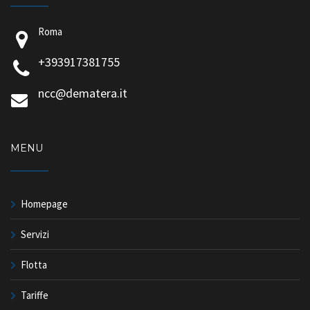
Roma
+393917381755
ncc@dematera.it
MENU
Homepage
Servizi
Flotta
Tariffe