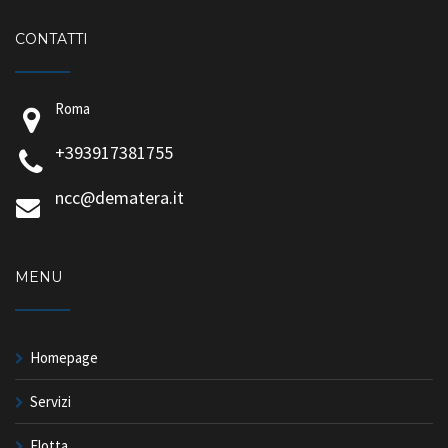
CONTATTI
Roma
+393917381755
ncc@dematera.it
MENU
Homepage
Servizi
Flotta