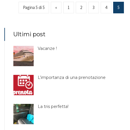
Pagina 5 di 5
«
1
2
3
4
5
Ultimi post
Vacanze !
L’importanza di una prenotazione
La tris perfetta!