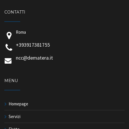
CONTATTI
Roma
+393917381755
ncc@dematera.it
MENU
Homepage
Servizi