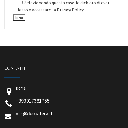
Selezionando questa casella dichiaro di aver
letto e accettato la
Privacy Policy
CONTATTI
Roma
+393917381755
ncc@dematera.it