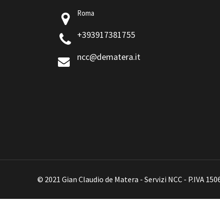
Roma
+393917381755
ncc@dematera.it
© 2021 Gian Claudio de Matera - Servizi NCC - P.IVA 15
Contattami telefonicamente al
391 738 1755