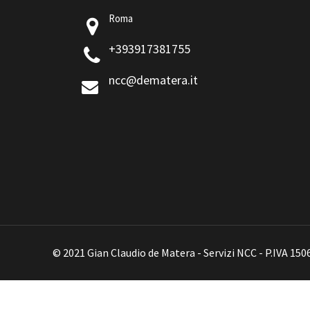
Roma
+393917381755
ncc@dematera.it
© 2021 Gian Claudio de Matera - Servizi NCC - P.IVA 15
Contattami telefonicamente al
391 738 1755