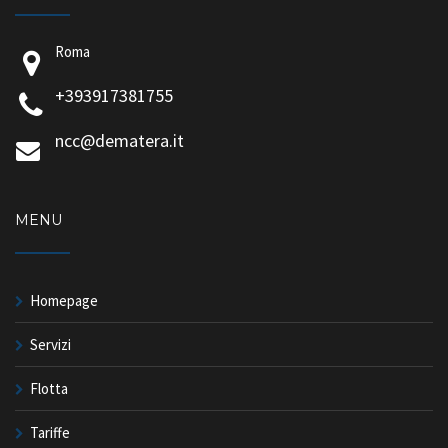
Roma
+393917381755
ncc@dematera.it
MENU
Homepage
Servizi
Flotta
Tariffe